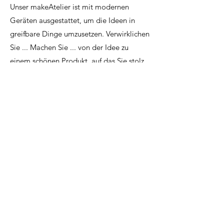
Unser makeAtelier ist mit modernen
Geräten ausgestattet, um die Ideen in
greifbare Dinge umzusetzen. Verwirklichen
Sie ... Machen Sie ... von der Idee zu
einem schönen Produkt, auf das Sie stolz
sein können.
Peter Gerards
Deli Seuren